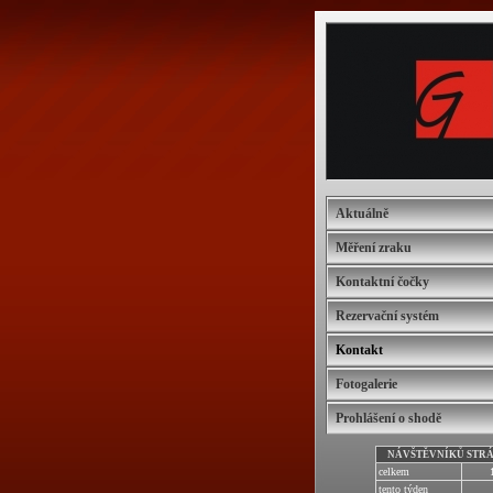
Aktuálně
Měření zraku
Kontaktní čočky
Rezervační systém
Kontakt
Fotogalerie
Prohlášení o shodě
NÁVŠTĚVNÍKŮ STR
celkem
tento týden