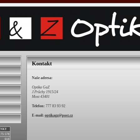
Kontakt
Naše adresa:
Optika GaZ
J.Průchy 1915/24
Most 43401
Telefon:
777 83 93 92
E-mail:
optikagz@post.cz
ÁNKY
175 578
618